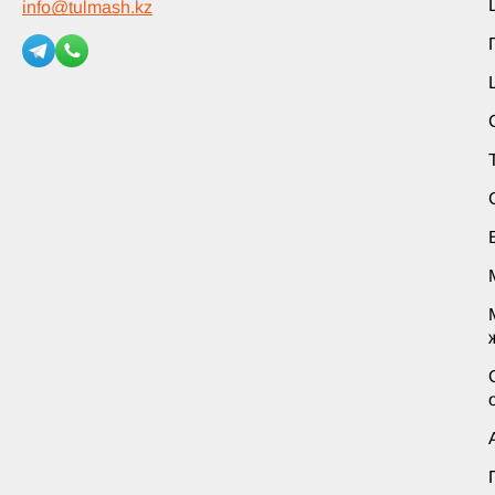
info
@
tulmash.kz