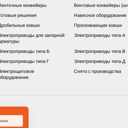
Ленточные конвейеры
Винтовые конвейеры (шн
Готовые решения
Навесное оборудование
Дробильные ковши
Просеивающие ковши
Электроприводы для запорной
Электроприводы типа А
арматуры
Электроприводы типа Б
Электроприводы типа В
Электроприводы типа Г
Электроприводы типа Д
Электрощитовое
Снято с производства
оборудование
ащищены
рошо