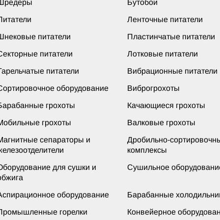
Шредеры
Бутобои
Питатели
Ленточные питатели
Шнековые питатели
Пластинчатые питатели
Секторные питатели
Лотковые питатели
Тарельчатые питатели
Вибрационные питатели
Сортировочное оборудование
Виброгрохоты
Барабанные грохоты
Качающиеся грохоты
Мобильные грохоты
Валковые грохоты
Магнитные сепараторы и
Дробильно-сортировочн
железоотделители
комплексы
Оборудование для сушки и
Сушильное оборудовани
обжига
Аспирационное оборудование
Барабанные холодильни
Промышленные горелки
Конвейерное оборудова