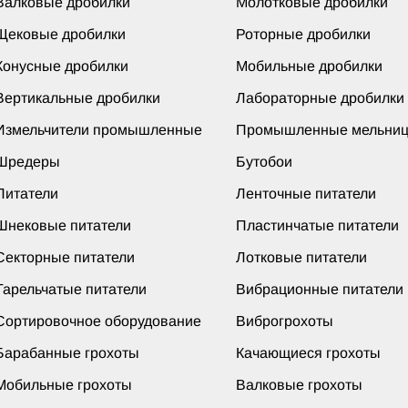
Валковые дробилки
Молотковые дробилки
Щековые дробилки
Роторные дробилки
Конусные дробилки
Мобильные дробилки
Вертикальные дробилки
Лабораторные дробилки
Измельчители промышленные
Промышленные мельни
Шредеры
Бутобои
Питатели
Ленточные питатели
Шнековые питатели
Пластинчатые питатели
Секторные питатели
Лотковые питатели
Тарельчатые питатели
Вибрационные питатели
Сортировочное оборудование
Виброгрохоты
Барабанные грохоты
Качающиеся грохоты
Мобильные грохоты
Валковые грохоты