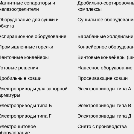
Магнитные сепараторы и
Дробильно-сортировочн
железоотделители
комплексы
Оборудование для сушки и
Сушильное оборудовани
обжига
Аспирационное оборудование
Барабанные холодильни
Промышленные горелки
Конвейерное оборудова
Ленточные конвейеры
Винтовые конвейеры (шн
Готовые решения
Навесное оборудование
Дробильные ковши
Просеивающие ковши
Электроприводы для запорной
Электроприводы типа А
арматуры
Электроприводы типа Б
Электроприводы типа В
Электроприводы типа Г
Электроприводы типа Д
Электрощитовое
Снято с производства
оборудование