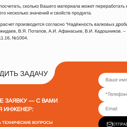
 посчитать, сколько Вашего материала может переработать 
его несколько значений и свойств продукта.
 расчет производится согласно “Надѐжность валковых дроб
даев, В.Я. Потапов, А.И. Афанасьев, В.И. Кадошников. – М.
1.16, №1004.
ДИТЬ ЗАДАЧУ
Е ЗАЯВКУ — С ВАМИ
Я ИНЖЕНЕР:
Ь ТЕХНИЧЕСКИЕ ВОПРОСЫ
ОТПРА