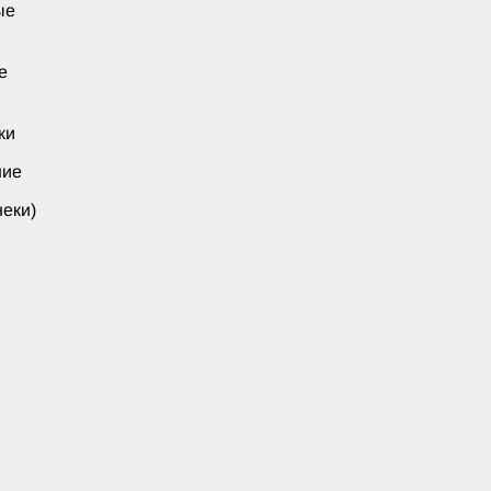
ые
е
ки
ние
еки)