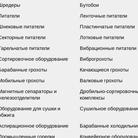
Шредеры
Бутобои
Питатели
Ленточные питатели
Шнековые питатели
Пластинчатые питатели
Секторные питатели
Лотковые питатели
Тарельчатые питатели
Вибрационные питатели
Сортировочное оборудование
Виброгрохоты
Барабанные грохоты
Качающиеся грохоты
Мобильные грохоты
Валковые грохоты
Магнитные сепараторы и
Дробильно-сортировочн
железоотделители
комплексы
Оборудование для сушки и
Сушильное оборудовани
обжига
Аспирационное оборудование
Барабанные холодильни
Промышленные горелки
Конвейерное оборудова