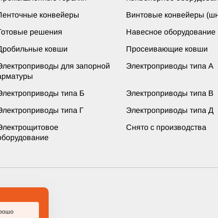
Ленточные конвейеры
Винтовые конвейеры (шн
Готовые решения
Навесное оборудование
Дробильные ковши
Просеивающие ковши
Электроприводы для запорной
Электроприводы типа А
арматуры
Электроприводы типа Б
Электроприводы типа В
Электроприводы типа Г
Электроприводы типа Д
Электрощитовое
Снято с производства
оборудование
ащищены
рошо