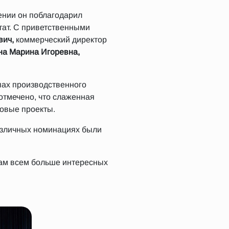
ении он поблагодарил
тат. С приветственными
вич
,
коммерческий директор
на Марина Игоревна,
пах производственного
отмечено, что слаженная
новые проекты.
азличных номинациях были
нам всем больше интересных