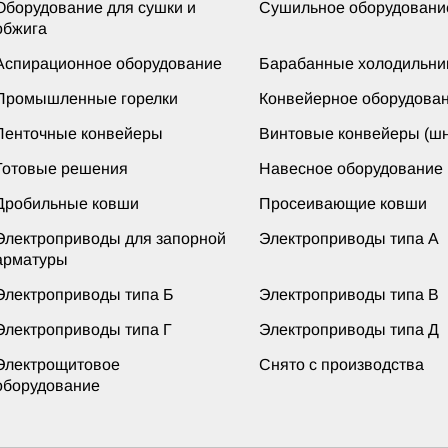
Оборудование для сушки и
Сушильное оборудовани
обжига
Аспирационное оборудование
Барабанные холодильни
Промышленные горелки
Конвейерное оборудова
Ленточные конвейеры
Винтовые конвейеры (шн
Готовые решения
Навесное оборудование
Дробильные ковши
Просеивающие ковши
Электроприводы для запорной
Электроприводы типа А
арматуры
Электроприводы типа Б
Электроприводы типа В
Электроприводы типа Г
Электроприводы типа Д
Электрощитовое
Снято с производства
оборудование