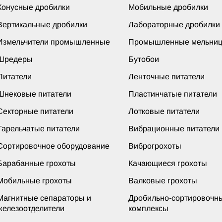
Конусные дробилки
Мобильные дробилки
Вертикальные дробилки
Лабораторные дробилки
Измельчители промышленные
Промышленные мельни
Шредеры
Бутобои
Питатели
Ленточные питатели
Шнековые питатели
Пластинчатые питатели
Секторные питатели
Лотковые питатели
Тарельчатые питатели
Вибрационные питатели
Сортировочное оборудование
Виброгрохоты
Барабанные грохоты
Качающиеся грохоты
Мобильные грохоты
Валковые грохоты
Магнитные сепараторы и
Дробильно-сортировочн
железоотделители
комплексы