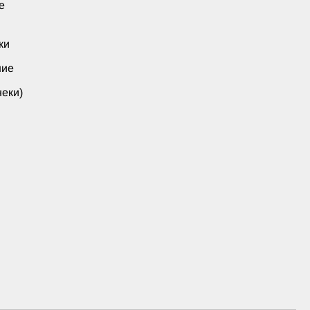
е
ки
ние
еки)