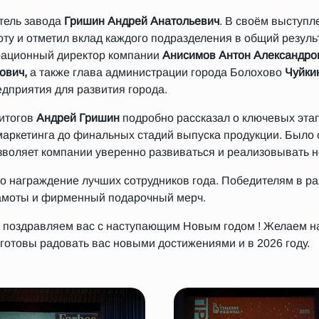
тель завода
Гришин Андрей Анатольевич
. В своём выступл
оту и отметил вклад каждого подразделения в общий резуль
рационный директор компании
Анисимов Антон Александро
ович,
а также глава администрации города Болохово
Чуйки
дприятия для развития города.
 итогов
Андрей Гришин
подробно рассказал о ключевых эта
маркетинга до финальных стадий выпуска продукции. Было 
зволяет компании уверенно развиваться и реализовывать 
о награждение лучших сотрудников года. Победителям в р
амоты и фирменный подарочный мерч.
ы поздравляем вас с наступающим Новым годом ! Желаем 
готовы радовать вас новыми достижениями и в 2026 году.