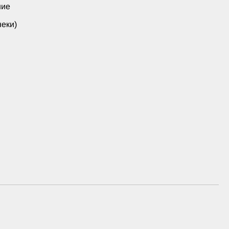
ние
еки)