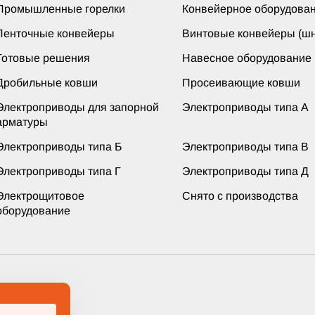
Промышленные горелки
Конвейерное оборудова
Ленточные конвейеры
Винтовые конвейеры (шн
Готовые решения
Навесное оборудование
Дробильные ковши
Просеивающие ковши
Электроприводы для запорной
Электроприводы типа А
арматуры
Электроприводы типа Б
Электроприводы типа В
Электроприводы типа Г
Электроприводы типа Д
Электрощитовое
Снято с производства
оборудование
ащищены