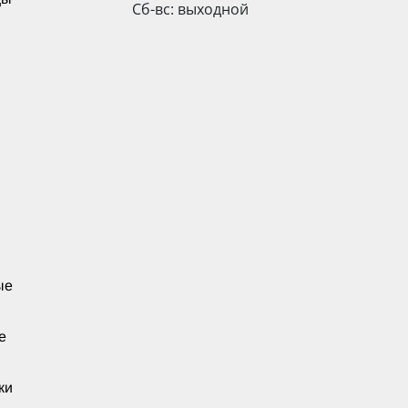
Сб-вс: выходной
ые
е
ки