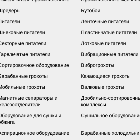
Шредеры
Бутобои
Питатели
Ленточные питатели
Шнековые питатели
Пластинчатые питатели
Секторные питатели
Лотковые питатели
Тарельчатые питатели
Вибрационные питатели
Сортировочное оборудование
Виброгрохоты
Барабанные грохоты
Качающиеся грохоты
Мобильные грохоты
Валковые грохоты
Магнитные сепараторы и
Дробильно-сортировочн
железоотделители
комплексы
Оборудование для сушки и
Сушильное оборудовани
обжига
Аспирационное оборудование
Барабанные холодильни