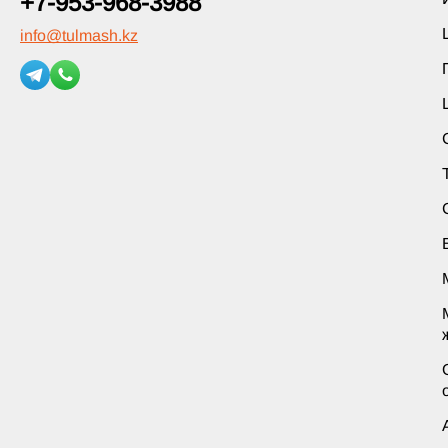
+7-953-968-3988
info
@
tulmash.kz