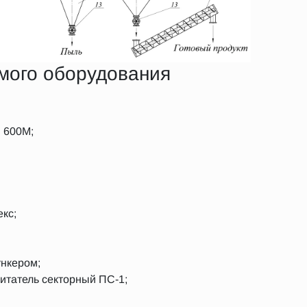
мого оборудования
 600М;
кс;
ункером;
питатель секторный ПС-1;