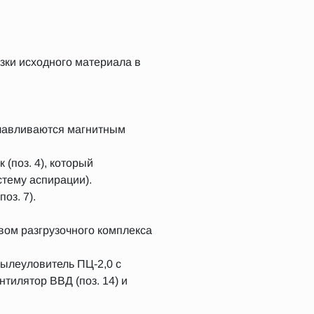
узки исходного материала в
 улавливаются магнитным
(поз. 4), который
стему аспирации).
оз. 7).
.
твом разгрузочного комплекса
ылеуловитель ПЦ-2,0 с
ентилятор ВВД (поз. 14) и