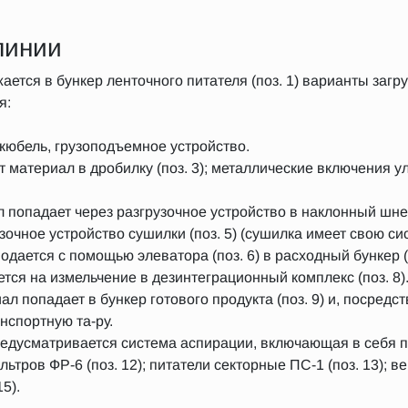
линии
ется в бункер ленточного питателя (поз. 1) варианты загр
я:
юбель, грузоподъемное устройство.
т материал в дробилку (поз. 3); металлические включения
попадает через разгрузочное устройство в наклонный шнек 
узочное устройство сушилки (поз. 5) (сушилка имеет свою си
дается с помощью элеватора (поз. 6) в расходный бункер (п
тся на измельчение в дезинтеграционный комплекс (поз. 8)
л попадает в бункер готового продукта (поз. 9) и, посредс
анспортную та-ру.
едусматривается система аспирации, включающая в себя п
ильтров ФР-6 (поз. 12); питатели секторные ПС-1 (поз. 13); в
5).