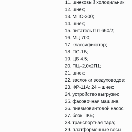
шнековый холодильник;
шнек;
МПС-200;
шнек;
питатель ПЛ-650/2;
МЦ-700;
классификатор;
ПС-1В;
ЦБ 4,5;
ПЦ–2,0х2П1;
шнек;
заслонки воздуховодов;
ФР-11А; 24 – шнек;
устройство выгрузки;
фасовочная машина;
пневмовинтовой насос;
блок ПКБ;
транспортная тара;
платформенные весы;