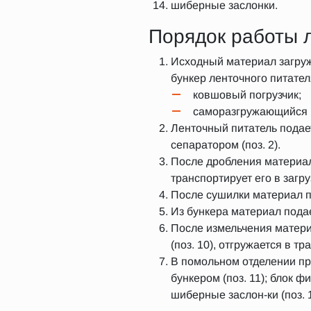
шиберные заслонки.
Порядок работы 
Исходный материал загружа
бункер ленточного питател
ковшовый погрузчик;
саморазгружающийся к
Ленточный питатель подае
сепаратором (поз. 2).
После дробления материал 
транспортирует его в загр
После сушилки материал по
Из бункера материал подае
После измельчения материа
(поз. 10), отгружается в тр
В помольном отделении пр
бункером (поз. 11); блок ф
шиберные заслон-ки (поз. 1