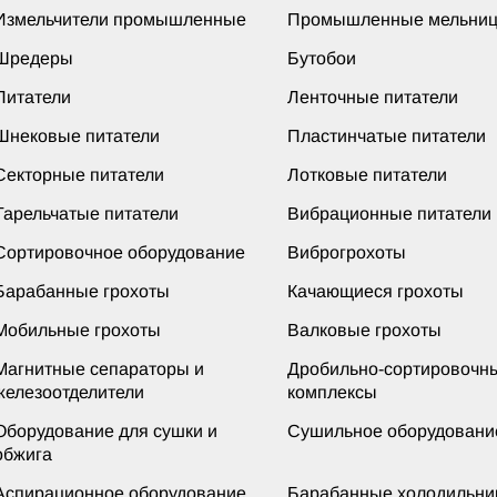
Измельчители промышленные
Промышленные мельни
Шредеры
Бутобои
Питатели
Ленточные питатели
Шнековые питатели
Пластинчатые питатели
Секторные питатели
Лотковые питатели
Тарельчатые питатели
Вибрационные питатели
Сортировочное оборудование
Виброгрохоты
Барабанные грохоты
Качающиеся грохоты
Мобильные грохоты
Валковые грохоты
Магнитные сепараторы и
Дробильно-сортировочн
железоотделители
комплексы
Оборудование для сушки и
Сушильное оборудовани
обжига
Аспирационное оборудование
Барабанные холодильни