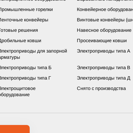
Промышленные горелки
Конвейерное оборудова
Ленточные конвейеры
Винтовые конвейеры (шн
Готовые решения
Навесное оборудование
Дробильные ковши
Просеивающие ковши
Электроприводы для запорной
Электроприводы типа А
арматуры
Электроприводы типа Б
Электроприводы типа В
Электроприводы типа Г
Электроприводы типа Д
Электрощитовое
Снято с производства
оборудование
ащищены