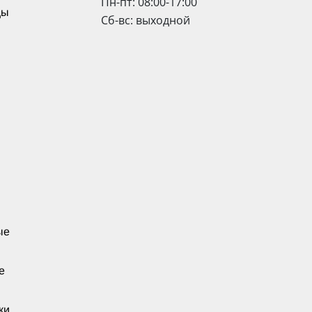
Пн-пт: 08:00-17:00
цы
Сб-вс: выходной
ые
е
ки