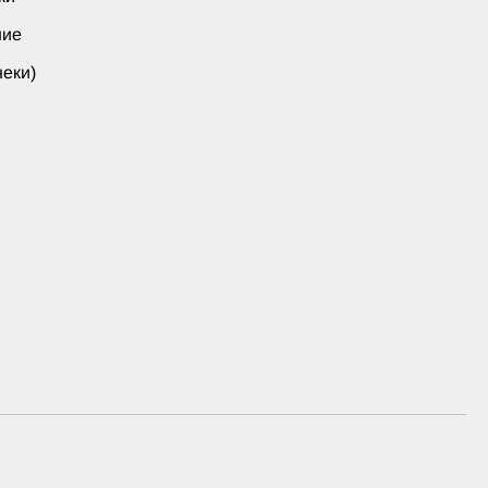
ние
еки)