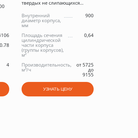
твердых не слипающихся...
00
Внутренний
900
диаметр корпуса,
мм
4106
Площадь сечения
0,64
цилиндрической
0.78
части корпуса
(группы корпусов),
м²
4
Производительность,
от 5725
м³/ч
до
9155
УЗНАТЬ ЦЕНУ