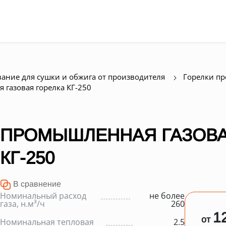
ание для сушки и обжига от производителя
Горелки п
газовая горелка КГ-250
ПРОМЫШЛЕННАЯ ГАЗОВА
КГ-250
В сравнение
Номинальный расход
не более
газа, н.м³/ч
260
1
от
Номинальная тепловая
2.5