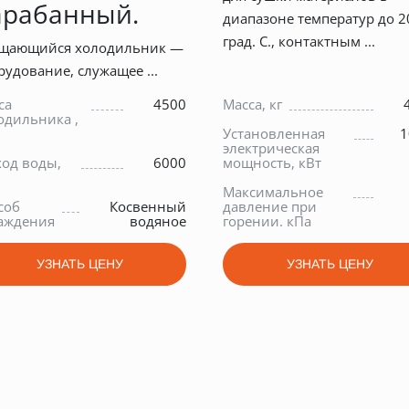
арабанный.
диапазоне температур до 2
град. С., контактным ...
щающийся холодильник —
рудование, служащее ...
са
4500
Масса, кг
одильника ,
Установленная
1
электрическая
ход воды,
6000
мощность, кВт
Максимальное
соб
Косвенный
давление при
аждения
водяное
горении. кПа
УЗНАТЬ ЦЕНУ
УЗНАТЬ ЦЕНУ