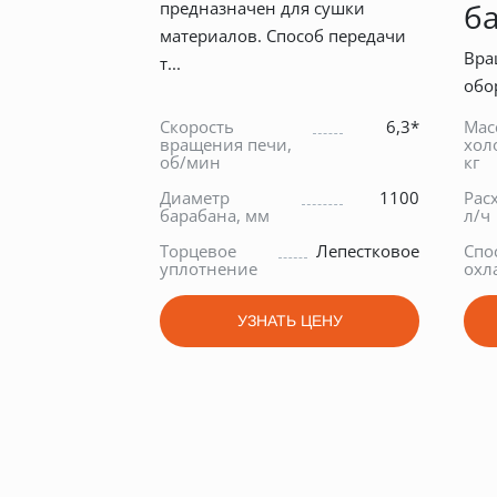
б
предназначен для сушки
материалов. Способ передачи
Вра
т...
обо
Скорость
6,3*
Мас
вращения печи,
хол
об/мин
кг
Диаметр
1100
Рас
барабана, мм
л/ч
Торцевое
Лепестковое
Спо
уплотнение
охл
УЗНАТЬ ЦЕНУ