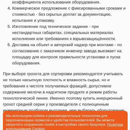
коэффициента использования оборудования.
Коммерческое предложение с фиксированными сроками и
стоимостью - без скрытых доплат за документацию,
испытания и упаковку.
Изготовление под техническое задание - при
нестандартных габаритах, специальных материалах
исполнения или требованиях к взрывозащищённости.
Доставка на объект и авторский надзор при монтаже - по
согласованию с заказчиком инженер завода выезжает на
площадку для контроля правильности установки и пуска
оборудования.
При выборе грохота для сортировки рекомендуется учитывать
не только насыпную плотность и влажность сырья, но и
требования к чистоте получаемых фракций, допустимое
содержание мелочи в надситном продукте и режим работы
технологической линии. Именно поэтому купить инерционный
грохот средней серии у производителя с полноценным
инженерным подбором выгоднее, чем выбирать оборудование
Мы используем cookies и рекомендательные технологии для
исключительно по каталожным характеристикам: техническое
персонализации сервисов и удобства пользователей. Вы можете
задание, согласованное с инженером завода, исключает
запретить сохранение cookie в настройках своего браузера.
Политика
ошибки в подборе и снижает риск недостаточной
использования Cookies