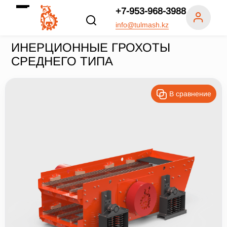
+7-953-968-3988
info@tulmash.kz
ИНЕРЦИОННЫЕ ГРОХОТЫ
СРЕДНЕГО ТИПА
Цена продажи
В сравнение
Число ярусов, шт.
1
2
3
4
Производительность, т/ч
Все