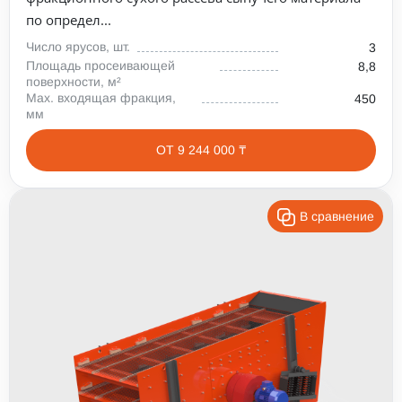
по определ...
Число ярусов, шт.
3
Площадь просеивающей
8,8
поверхности, м²
Max. входящая фракция,
450
мм
ОТ 9 244 000 ₸
В сравнение