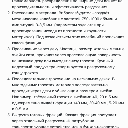
Равномерность распределения по ширине деки влияет на
производительность и эффективность разделения.
Расслоение материала. Вибровозбудитель создаёт
механические колебания с частотой 750-1000 об/мин и
амплитудой 3-3,5 мм. (параметры задаются при
проектировании исходя из плотности и крупности
материала). Под воздействием этих колебаний происходит
классификация.
Просеивание через деку. Частицы, размер которых меньше
ячейки сита, проходят через просеивающую поверхность
на нижнюю деку или выходят снизу грохота. Крупный
надситный продукт транспортируется к разгрузочному
концу грохота.
Последовательное грохочение на нескольких деках. В
многодечных грохотах материал последовательно
проходит через деки с убывающим размером ячейки.
Например, трёхдечный грохот с ячейками 40, 20 и 5 мм
одновременно выдаёт фракции +40 мм, 20-40 мм, 5-20 мм
и 0-5 мм.
Выгрузка готовых фракций. Каждая фракция поступает
через отдельный разгрузочный патрубок на
транспортирующее устройство или в бункер-накопитель.