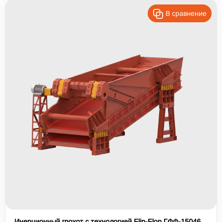
В сравнение
Инерционный грохот с технологией Flip-Flop ГФФ-15046