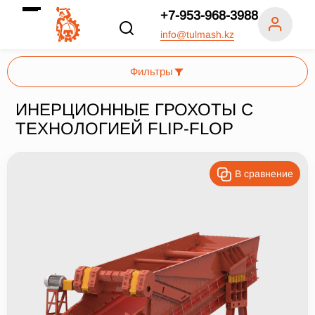
+7-953-968-3988
info@tulmash.kz
Фильтры
ИНЕРЦИОННЫЕ ГРОХОТЫ С
ТЕХНОЛОГИЕЙ FLIP-FLOP
Число ярусов, шт.
1
2
В сравнение