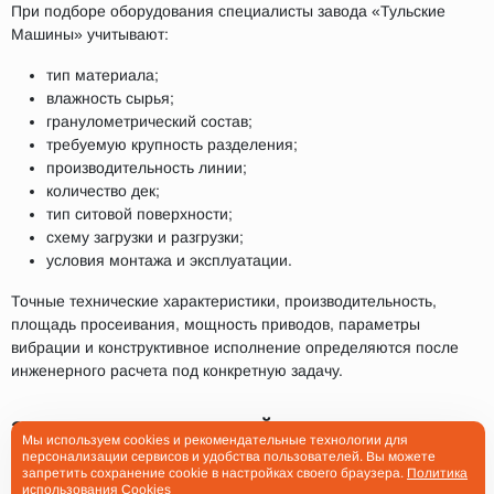
При подборе оборудования специалисты завода «Тульские
Машины» учитывают:
тип материала;
влажность сырья;
гранулометрический состав;
требуемую крупность разделения;
производительность линии;
количество дек;
тип ситовой поверхности;
схему загрузки и разгрузки;
условия монтажа и эксплуатации.
Точные технические характеристики, производительность,
площадь просеивания, мощность приводов, параметры
вибрации и конструктивное исполнение определяются после
инженерного расчета под конкретную задачу.
ЗАКАЗАТЬ ИНЕРЦИОННЫЙ ГРОХОТ С
Мы используем cookies и рекомендательные технологии для
ТЕХНОЛОГИЕЙ FLIP-FLOP ОТ ЗАВОДА-
персонализации сервисов и удобства пользователей. Вы можете
запретить сохранение cookie в настройках своего браузера.
Политика
ПРОИЗВОДИТЕЛЯ
использования Cookies