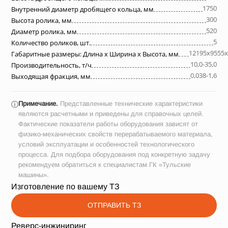
1750
Внутренний диаметр дробящего кольца, мм
300
Высота ролика, мм
520
Диаметр ролика, мм
5
Количество роликов, шт.
12195х9555х
Габаритные размеры: Длина х Ширина х Высота, мм
10,0-35,0
Производительность, т/ч
0,038-1,6
Выходящая фракция, мм
Примечание.
Представленные технические характеристики
ⓘ
являются расчетными и приведены для справочных целей.
Фактические показатели работы оборудования зависят от
физико-механических свойств перерабатываемого материала,
условий эксплуатации и особенностей технологического
процесса. Для подбора оборудования под конкретную задачу
рекомендуем обратиться к специалистам ГК «Тульские
машины».
Изготовление по вашему ТЗ
ОТПРАВИТЬ ТЗ
Реверс-инжиниринг