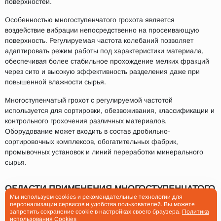
поверхностей.
Особенностью многоступенчатого грохота является
воздействие вибрации непосредственно на просеивающую
поверхность. Регулируемая частота колебаний позволяет
адаптировать режим работы под характеристики материала,
обеспечивая более стабильное прохождение мелких фракций
через сито и высокую эффективность разделения даже при
повышенной влажности сырья.
Многоступенчатый грохот с регулируемой частотой
используется для сортировки, обезвоживания, классификации и
контрольного грохочения различных материалов.
Оборудование может входить в состав дробильно-
сортировочных комплексов, обогатительных фабрик,
промывочных установок и линий переработки минерального
сырья.
ОБЛАСТИ ПРИМЕНЕНИЯ МНОГОСТУПЕНЧАТОГО
Мы используем cookies и рекомендательные технологии для
ГРОХОТА С РЕГУЛИРУЕМОЙ ЧАСТОТОЙ
персонализации сервисов и удобства пользователей. Вы можете
запретить сохранение cookie в настройках своего браузера.
Политика
использования Cookies