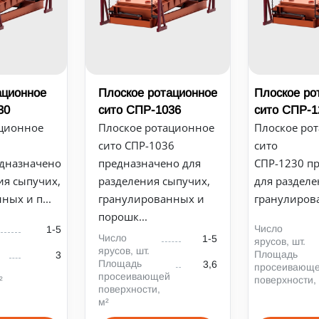
ационное
Плоское ротационное
Плоское ро
30
сито СПР-1036
сито СПР-1
ационное
Плоское ротационное
Плоское ро
сито СПР-1036
сито
едназначено
предназначено для
СПР-1230 п
ия сыпучих,
разделения сыпучих,
для разделе
ных и п...
гранулированных и
гранулирова
порошк...
Число
1-5
Число
1-5
ярусов, шт.
ярусов, шт.
Площадь
3
Площадь
3,6
просеивающ
просеивающей
²
поверхности,
поверхности,
м²