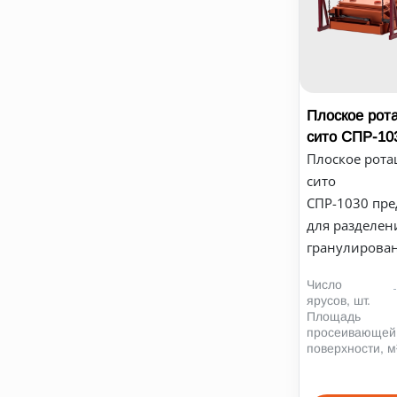
Плоское рот
сито СПР-10
Плоское рот
сито
СПР-1030 пр
для разделен
гранулирован
Число
ярусов, шт.
Площадь
просеивающей
поверхности, м