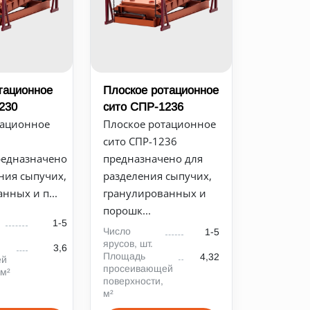
тационное
Плоское ротационное
230
сито СПР-1236
тационное
Плоское ротационное
сито СПР-1236
редназначено
предназначено для
ния сыпучих,
разделения сыпучих,
нных и п...
гранулированных и
порошк...
1-5
Число
1-5
ярусов, шт.
3,6
Площадь
4,32
ей
просеивающей
 м²
поверхности,
м²