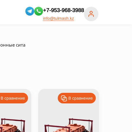
+7-953-968-3988
info@tulmash.kz
ионные сита
В сравнение
В сравнение