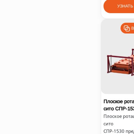
УЗНАТЬ
В
Плоское рот
сито СПР-15
Плоское рот
сито
СПР-1530 пр