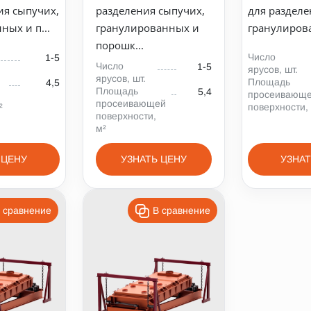
ия сыпучих,
разделения сыпучих,
для разделе
ных и п...
гранулированных и
гранулирова
порошк...
Число
1-5
Число
1-5
ярусов, шт.
ярусов, шт.
Площадь
4,5
Площадь
5,4
просеивающ
просеивающей
²
поверхности,
поверхности,
м²
 ЦЕНУ
УЗНАТЬ ЦЕНУ
УЗНАТ
 сравнение
В сравнение