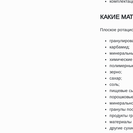
комплектац
КАКИЕ МА
Плоское ротаци
гранулиров
карбамид;
минеральны
химические
полимерные
зерно;
сахар;
соль;
пищевые сы
порошковые
минерально
гранулы пос
продукты г
материалы 
другие сух