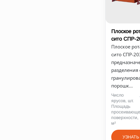
Плоское ро
сито СПР-2
Плоское ро
сито СПР-20
предназнач
разделения 
гранулиров
порошк...
Число
ярусов, шт.
Площадь
просеивающ
поверхности,
м²
УЗНАТЬ