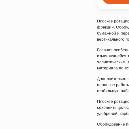
Плоское ротаци
фракции. Оборуд
бумажной и пере
вертикального п
Главная особенн
изменяющейся тр
эллиптическим, 
материала по вс
Дополнительно о
процессе работы
стабильную раб
Плоское ротаци
сохранить целос
удобрений, карб
Оборудование по