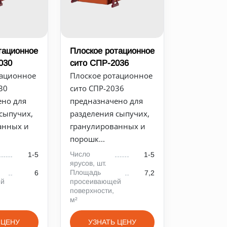
тационное
Плоское ротационное
030
сито СПР-2036
тационное
Плоское ротационное
30
сито СПР-2036
ено для
предназначено для
сыпучих,
разделения сыпучих,
анных и
гранулированных и
порошк...
Число
1-5
1-5
ярусов, шт.
Площадь
6
7,2
ей
просеивающей
поверхности,
м²
 ЦЕНУ
УЗНАТЬ ЦЕНУ