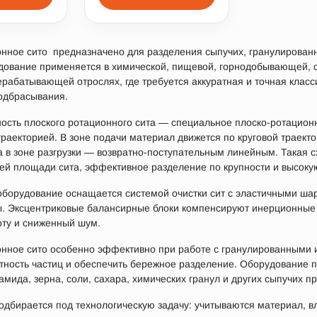
онное сито предназначено для разделения сыпучих, гранулирован
ование применяется в химической, пищевой, горнодобывающей, с
рабатывающей отрослях, где требуется аккуратная и точная клас
одбрасывания.
ость плоского ротационного сита — специальное плоско-ротацио
аекторией. В зоне подачи материал движется по круговой траекто
а в зоне разгрузки — возвратно-поступательным линейным. Такая
ей площади сита, эффективное разделение по крупности и высоку
борудование оснащается системой очистки сит с эластичными ша
. Эксцентриковые балансирные блоки компенсируют инерционные н
оту и сниженный шум.
онное сито особенно эффективно при работе с гранулированными 
тность частиц и обеспечить бережное разделение. Оборудование
амида, зерна, соли, сахара, химических гранул и других сыпучих пр
дбирается под технологическую задачу: учитываются материал, в