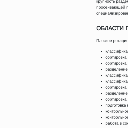
крупность раздел
просеивающей п
специализирова
ОБЛАСТИ 
Плоское ротаци
классифика
сортировка
сортировка
разделение 
классифика
классифика
сортировка
разделение
сортировка
подготовка
контрольно
контрольное
работа в со