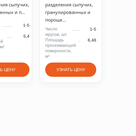
ния сыпучих,
разделения сыпучих,
нных и п...
гранулированных и
порошк...
1-5
Число
1-5
ярусов, шт.
5,4
Площадь
6,48
ей
просеивающей
 м²
поверхности,
м²
Ь ЦЕНУ
УЗНАТЬ ЦЕНУ