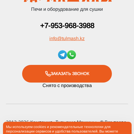
Печи и оборудование для сушки
+7-953-968-3988
info
@
tulmash.kz
ЗАКАЗАТЬ ЗВОНОК
Снято с производства
2012-2026 Компания «Тульские Машины» ® Все права
Мы используем cookies и рекомендательные технологии для
защищены
персонализации сервисов и удобства пользователей. Вы можете