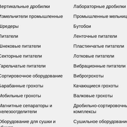
Вертикальные дробилки
Лабораторные дробилки
Измельчители промышленные
Промышленные мельни
Шредеры
Бутобои
Питатели
Ленточные питатели
Шнековые питатели
Пластинчатые питатели
Секторные питатели
Лотковые питатели
Тарельчатые питатели
Вибрационные питатели
Сортировочное оборудование
Виброгрохоты
Барабанные грохоты
Качающиеся грохоты
Мобильные грохоты
Валковые грохоты
Магнитные сепараторы и
Дробильно-сортировочн
железоотделители
комплексы
Оборудование для сушки и
Сушильное оборудовани