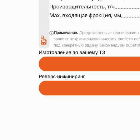
Производительность, т/ч
Max. входящая фракция, мм
Примечание.
Представленные технические ха
ⓘ
зависят от физико-механических свойств пе
под конкретную задачу рекомендуем обрати
Изготовление по вашему ТЗ
Реверс-инжиниринг