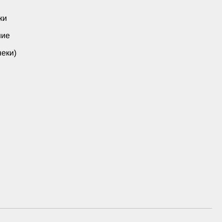
ки
ние
еки)