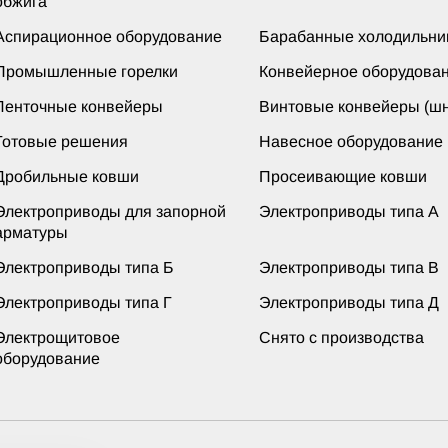
обжига
Аспирационное оборудование
Барабанные холодильни
Промышленные горелки
Конвейерное оборудова
Ленточные конвейеры
Винтовые конвейеры (шн
Готовые решения
Навесное оборудование
Дробильные ковши
Просеивающие ковши
Электроприводы для запорной
Электроприводы типа А
арматуры
Электроприводы типа Б
Электроприводы типа В
Электроприводы типа Г
Электроприводы типа Д
Электрощитовое
Снято с производства
оборудование