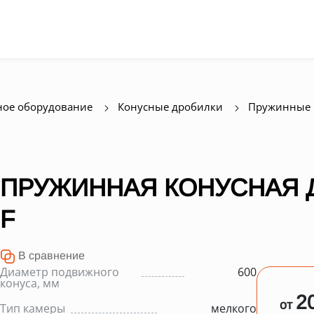
ое оборудование
Конусные дробилки
Пружинные 
ПРУЖИННАЯ КОНУСНАЯ Д
F
В сравнение
Диаметр подвижного
600
конуса, мм
2
от
Тип камеры
мелкого