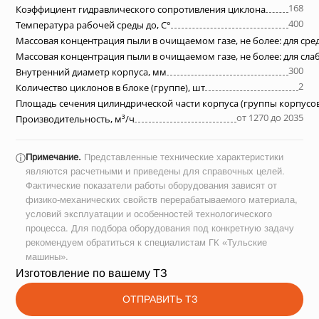
168
Коэффициент гидравлического сопротивления циклона
400
Температура рабочей среды до, С°
Массовая концентрация пыли в очищаемом газе, не более: для ср
Массовая концентрация пыли в очищаемом газе, не более: для сл
300
Внутренний диаметр корпуса, мм
2
Количество циклонов в блоке (группе), шт
Площадь сечения цилиндрической части корпуса (группы корпусов
от 1270 до 2035
Производительность, м³/ч
Примечание.
Представленные технические характеристики
ⓘ
являются расчетными и приведены для справочных целей.
Фактические показатели работы оборудования зависят от
физико-механических свойств перерабатываемого материала,
условий эксплуатации и особенностей технологического
процесса. Для подбора оборудования под конкретную задачу
рекомендуем обратиться к специалистам ГК «Тульские
машины».
Изготовление по вашему ТЗ
ОТПРАВИТЬ ТЗ