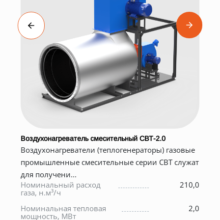
ельный СВТ-2.0
Промышленная газовая горелка К
логенераторы) газовые
Принцип действия блочной гор
ные серии СВТ служат
струйном смешении природного
и образован...
210,0
Номинальный расход
газа, н.м³/ч
2,0
Номинальная тепловая
мощность, МВт