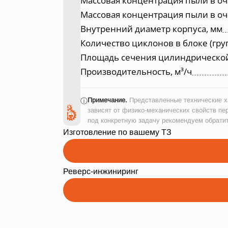
Массовая концентрация пыли в оч
Массовая концентрация пыли в оч
Внутренний диаметр корпуса, мм
Количество циклонов в блоке (гру
Площадь сечения цилиндрической ч
Производительность, м³/ч
Примечание.
Представленные технические ха
ⓘ
зависят от физико-механических свойств пе
под конкретную задачу рекомендуем обрати
Изготовление по вашему ТЗ
Реверс-инжиниринг