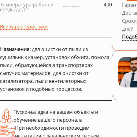
Температура рабочей
400
Гаран
среды до, С°
Доста
Сроки
Все характеристики
дней
Подоб
Назначение:
для очистки от пыли из
сушильных камер, установок обжига, помола,
пыли, образующейся в транспортерах
сыпучих материалов, для очистки от
катализатора, пыли вентиляторных
установок и подобных процессов.
Пуско-наладка на вашем объекте и
обучение вашего персонала
При необходимости проводим
испытания с давальческим сырьем