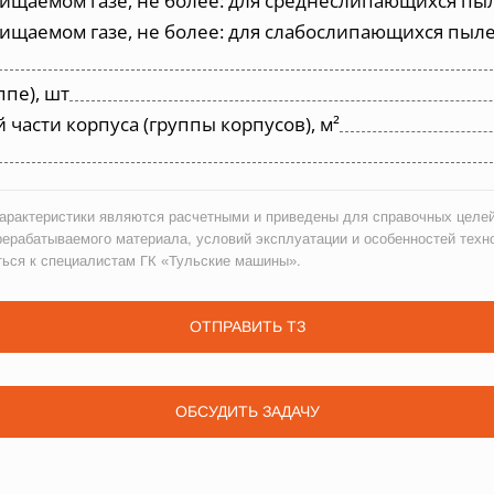
ищаемом газе, не более: для среднеслипающихся пыл
ищаемом газе, не более: для слабослипающихся пылей
ппе), шт
асти корпуса (группы корпусов), м²
рактеристики являются расчетными и приведены для справочных целей
рерабатываемого материала, условий эксплуатации и особенностей техн
ться к специалистам ГК «Тульские машины».
ОТПРАВИТЬ ТЗ
ОБСУДИТЬ ЗАДАЧУ