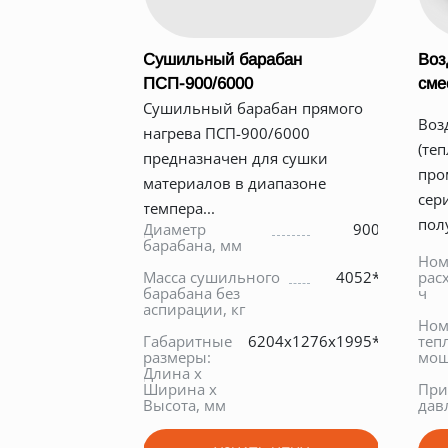
Сушильный барабан
Воз
ПСП-900/6000
сме
Сушильный барабан прямого
Воз
нагрева ПСП-900/6000
(те
предназначен для сушки
про
материалов в диапазоне
сер
темпера...
пол
Диаметр
900
барабана, мм
Ном
Масса сушильного
4052*
расх
барабана без
ч
аспирации, кг
Ном
Габаритные
6204х1276х1995*
теп
размеры:
мощ
Длина х
Ширина х
При
Высота, мм
дав