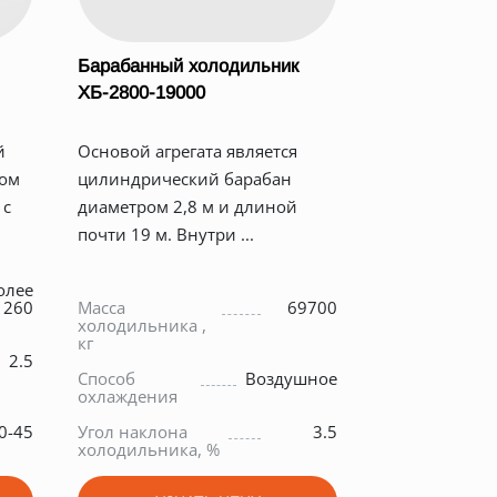
Барабанный холодильник
ХБ-2800-19000
й
Основой агрегата является
ном
цилиндрический барабан
 с
диаметром 2,8 м и длиной
почти 19 м. Внутри ...
олее
260
Масса
69700
холодильника ,
кг
2.5
Способ
Воздушное
охлаждения
0-45
Угол наклона
3.5
холодильника, %