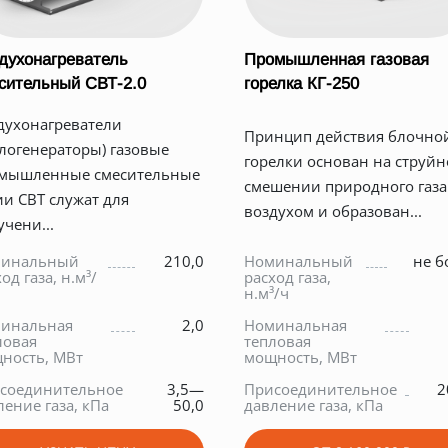
духонагреватель
Промышленная газовая
сительный СВТ-2.0
горелка КГ-250
духонагреватели
Принцип действия блочно
плогенераторы) газовые
горелки основан на струй
мышленные смесительные
смешении природного газа
ии СВТ служат для
воздухом и образован...
учени...
инальный
210,0
Номинальный
не б
од газа, н.м³/
расход газа,
н.м³/ч
инальная
2,0
Номинальная
ловая
тепловая
ность, МВт
мощность, МВт
соединительное
3,5—
Присоединительное
2
ление газа, кПа
50,0
давление газа, кПа