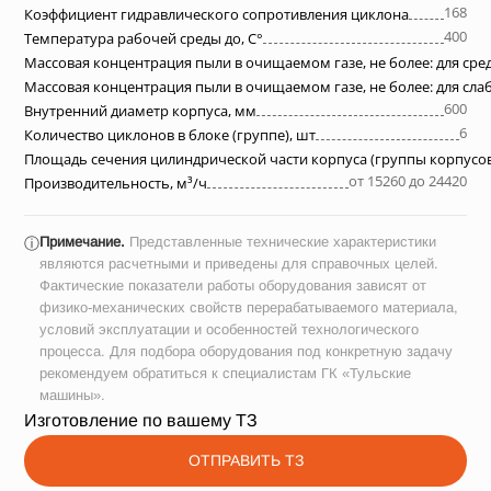
168
Коэффициент гидравлического сопротивления циклона
400
Температура рабочей среды до, С°
Массовая концентрация пыли в очищаемом газе, не более: для ср
Массовая концентрация пыли в очищаемом газе, не более: для сл
600
Внутренний диаметр корпуса, мм
6
Количество циклонов в блоке (группе), шт
Площадь сечения цилиндрической части корпуса (группы корпусов
от 15260 до 24420
Производительность, м³/ч
Примечание.
Представленные технические характеристики
ⓘ
являются расчетными и приведены для справочных целей.
Фактические показатели работы оборудования зависят от
физико-механических свойств перерабатываемого материала,
условий эксплуатации и особенностей технологического
процесса. Для подбора оборудования под конкретную задачу
рекомендуем обратиться к специалистам ГК «Тульские
машины».
Изготовление по вашему ТЗ
ОТПРАВИТЬ ТЗ