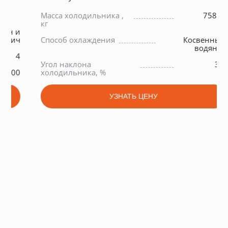
Масса холодильника ,
75800
кг
и
ч
Способ охлаждения
Косвенный
водяное
4
Угол наклона
3,5
0
холодильника, %
УЗНАТЬ ЦЕНУ