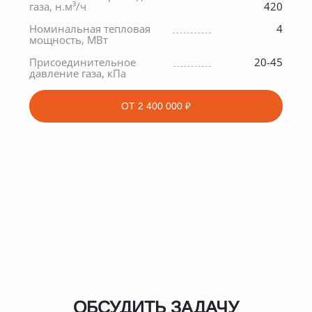
газа, н.м³/ч
420
0
Номинальная тепловая
4
мощность, МВт
0
Присоединительное
20-45
давление газа, кПа
ОТ
2 400 000 ₽
ОБСУДИТЬ ЗАДАЧУ