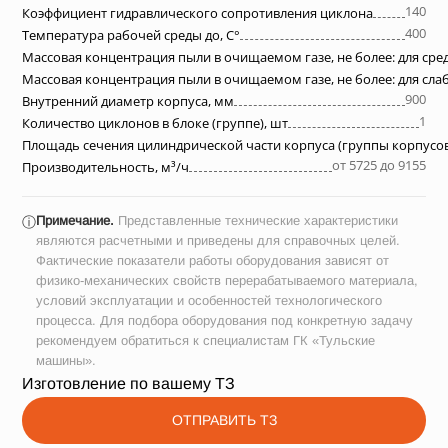
140
Коэффициент гидравлического сопротивления циклона
400
Температура рабочей среды до, С°
Массовая концентрация пыли в очищаемом газе, не более: для ср
Массовая концентрация пыли в очищаемом газе, не более: для сл
900
Внутренний диаметр корпуса, мм
1
Количество циклонов в блоке (группе), шт
Площадь сечения цилиндрической части корпуса (группы корпусов
от 5725 до 9155
Производительность, м³/ч
Примечание.
Представленные технические характеристики
ⓘ
являются расчетными и приведены для справочных целей.
Фактические показатели работы оборудования зависят от
физико-механических свойств перерабатываемого материала,
условий эксплуатации и особенностей технологического
процесса. Для подбора оборудования под конкретную задачу
рекомендуем обратиться к специалистам ГК «Тульские
машины».
Изготовление по вашему ТЗ
ОТПРАВИТЬ ТЗ