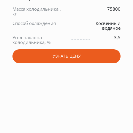
Масса холодильника ,
75800
кг
и
ч
Способ охлаждения
Косвенный
водяное
4
Угол наклона
3,5
0
холодильника, %
УЗНАТЬ ЦЕНУ