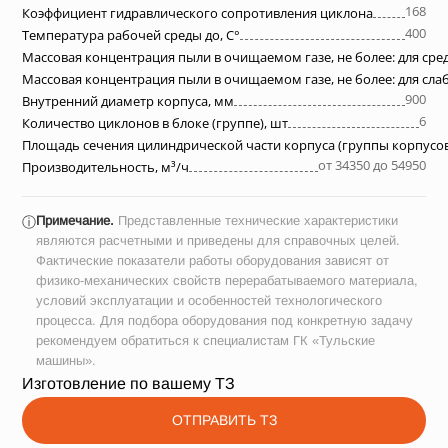
168
Коэффициент гидравлического сопротивления циклона
400
Температура рабочей среды до, С°
Массовая концентрация пыли в очищаемом газе, не более: для ср
Массовая концентрация пыли в очищаемом газе, не более: для сл
900
Внутренний диаметр корпуса, мм
6
Количество циклонов в блоке (группе), шт
Площадь сечения цилиндрической части корпуса (группы корпусов
от 34350 до 54950
Производительность, м³/ч
Примечание.
Представленные технические характеристики
ⓘ
являются расчетными и приведены для справочных целей.
Фактические показатели работы оборудования зависят от
физико-механических свойств перерабатываемого материала,
условий эксплуатации и особенностей технологического
процесса. Для подбора оборудования под конкретную задачу
рекомендуем обратиться к специалистам ГК «Тульские
машины».
Изготовление по вашему ТЗ
ОТПРАВИТЬ ТЗ