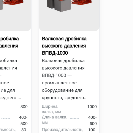
дробилка
Валковая дробилка
давления
высокого давления
ВПВД-1000
робилка
Валковая дробилка
авления
высокого давления
—
ВПВД-1000 —
нное
промышленное
ие для
оборудование для
еднего ...
крупного, среднего...
Ширина
800
1000
валка, мм
Длина валка,
400-
400-
мм
500
600
льность,
Производительность,
80-
100-