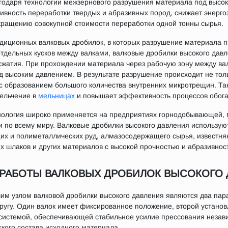
агодаря технологии межзернового разрушения материала под высо
вность переработки твердых и абразивных пород, снижает энерго
кращению совокупной стоимости переработки одной тонны сырья.
адиционных валковых дробилок, в которых разрушение материала 
тдельных кусков между валками, валковые дробилки высокого дав
сжатия. При прохождении материала через рабочую зону между ва
 высоким давлением. В результате разрушение происходит не толь
с образованием большого количества внутренних микротрещин. Так
ельчение в
мельницах
и повышает эффективность процессов обог
нология широко применяется на предприятиях горнодобывающей, 
по всему миру. Валковые дробилки высокого давления использую
х и полиметаллических руд, алмазосодержащего сырья, известняка
х шлаков и других материалов с высокой прочностью и абразивнос
РАБОТЫ ВАЛКОВЫХ ДРОБИЛОК ВЫСОКОГО
им узлом валковой дробилки высокого давления являются два па
другу. Один валок имеет фиксированное положение, второй устано
системой, обеспечивающей стабильное усилие прессования незави
кого состава исходного материала.