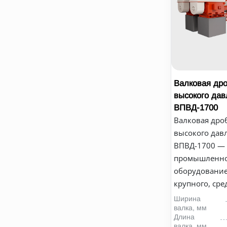
Валковая др
высокого дав
ВПВД-1700
Валковая дро
высокого дав
ВПВД-1700 —
промышленн
оборудование
крупного, сред
Ширина
валка, мм
Длина
валка, мм