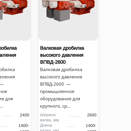
робилка
Валковая дробилка
авления
высокого давления
ВПВД-2600
обилка
Валковая дробилка
вления
высокого давления
 —
ВПВД-2600 —
ное
промышленное
ие для
оборудование для
..
крупного, ср...
Ширина
2400
2600
валка, мм
Длина
1400-
1400-
валка, мм