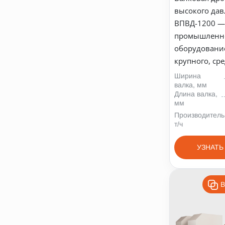
высокого да
ВПВД-1200 
промышленн
оборудовани
крупного, сре
Ширина
валка, мм
Длина валка,
мм
Производитель
т/ч
УЗНАТЬ
В