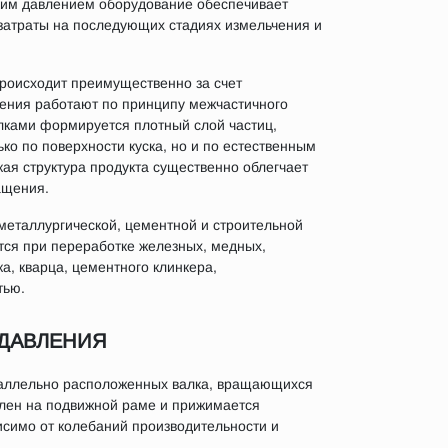
ким давлением оборудование обеспечивает
затраты на последующих стадиях измельчения и
происходит преимущественно за счет
ления работают по принципу межчастичного
лками формируется плотный слой частиц,
ко по поверхности куска, но и по естественным
ая структура продукта существенно облегчает
ащения.
металлургической, цементной и строительной
тся при переработке железных, медных,
, кварца, цементного клинкера,
тью.
 ДАВЛЕНИЯ
раллельно расположенных валка, вращающихся
влен на подвижной раме и прижимается
симо от колебаний производительности и