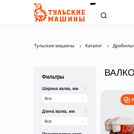
Тульские машины
Каталог
Дробильн
ВАЛК
Ширина валка, мм
Все
В
Длина валка, мм
Все
Производительность,