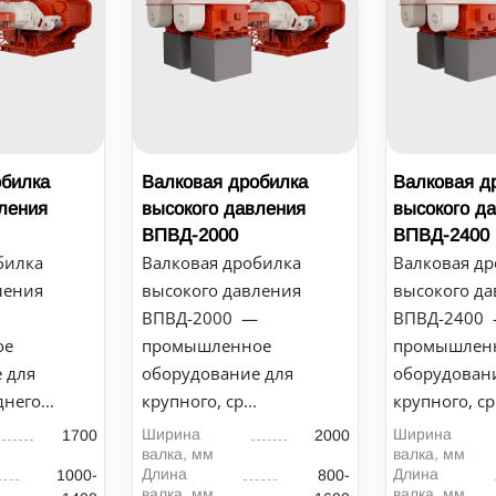
обилка
Валковая дробилка
Валковая д
ления
высокого давления
высокого д
ВПВД-2000
ВПВД-2400
билка
Валковая дробилка
Валковая др
ления
высокого давления
высокого да
ВПВД-2000 —
ВПВД-2400
ое
промышленное
промышлен
 для
оборудование для
оборудован
него...
крупного, ср...
крупного, ср.
Ширина
Ширина
1700
2000
валка, мм
валка, мм
Длина
Длина
1000-
800-
валка, мм
валка, мм