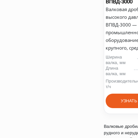
ВПВД-3000
Валковая дро
высокого дав
ВПВД-3000 —
промышленн
оборудование
крупного, сред
Ширина
валка, мм
Длина
валка, мм
Производительн
т/ч
УЗНАТЬ
Валковые дроби
рудного и неруд