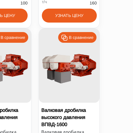
т/ч
100
160
Ь ЦЕНУ
УЗНАТЬ ЦЕНУ
В сравнение
В сравнение
робилка
Валковая дробилка
авления
высокого давления
ВПВД-1600
робилка
Валковая дробилка