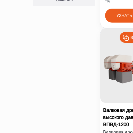
т/ч
УЗНАТЬ
В
Валковая др
высокого да
ВПВД-1200
Валковая др