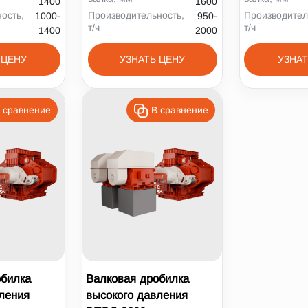
1400
1600
ость,
Производительность,
Производител
1000-
950-
т/ч
т/ч
1400
2000
 ЦЕНУ
УЗНАТЬ ЦЕНУ
УЗНАТ
 сравнение
В сравнение
обилка
Валковая дробилка
ления
высокого давления