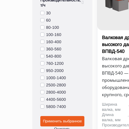
т/ч
30
60
80-100
100-160
Валковая д
160-400
высокого д
360-560
ВПВД-540
540-800
Валковая др
760-1200
высокого да
950-2000
ВПВД-540 —
1000-1400
промышлен
2500-2800
оборудовани
2800-4000
крупного, сре
4400-5600
Ширина
5800-7400
валка, мм
Длина
валка, мм
Производител