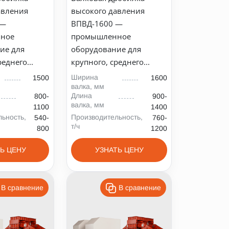
авления
высокого давления
 —
ВПВД-1600 —
ное
промышленное
ие для
оборудование для
еднего...
крупного, среднего...
Ширина
1500
1600
валка, мм
Длина
800-
900-
валка, мм
1100
1400
ьность,
Производительность,
540-
760-
т/ч
800
1200
Ь ЦЕНУ
УЗНАТЬ ЦЕНУ
В сравнение
В сравнение