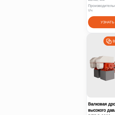
Производительн
т/ч
УЗНАТЬ
В
Валковая др
высокого дав