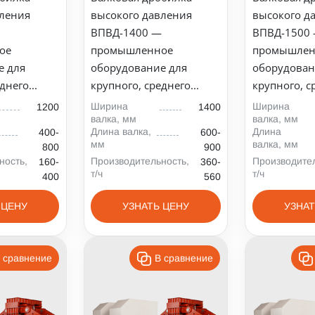
вления
высокого давления
высокого д
—
ВПВД-1400 —
ВПВД-1500
ое
промышленное
промышлен
е для
оборудование для
оборудован
днего...
крупного, среднего...
крупного, ср
Ширина
Ширина
1200
1400
валка, мм
валка, мм
Длина валка,
Длина
400-
600-
мм
валка, мм
800
900
ность,
Производительность,
Производител
160-
360-
т/ч
т/ч
400
560
 ЦЕНУ
УЗНАТЬ ЦЕНУ
УЗНАТ
 сравнение
В сравнение