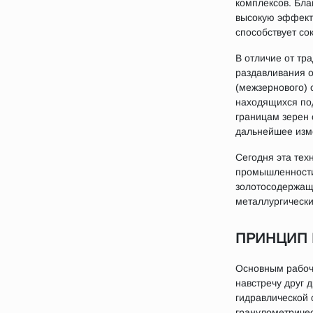
комплексов. Бл
высокую эффекти
способствует со
В отличие от тр
раздавливания о
(межзернового) 
находящихся под
границам зерен 
дальнейшее изм
Сегодня эта тех
промышленности 
золотосодержащи
металлургически
ПРИНЦИП 
Основным рабоч
навстречу друг 
гидравлической 
гранулометричес