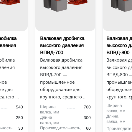
робилка
Валковая дробилка
Валковая 
авления
высокого давления
высокого 
ВПВД-700
ВПВД-800
обилка
Валковая дробилка
Валковая д
вления
высокого давления
высокого д
ВПВД-700 —
ВПВД-800 
ное
промышленное
промышле
е для
оборудование для
оборудован
днего ...
крупного, среднего ...
крупного, ср
Ширина
Ширина
540
700
валка, мм
валка, мм
Длина
Длина
250
300
валка, мм
валка, мм
ьность,
Производительность,
30
60
Производите