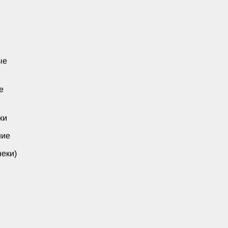
ые
е
ки
ние
еки)