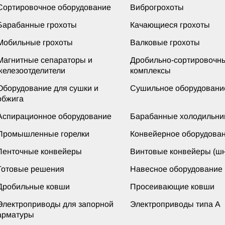
Сортировочное оборудование
Виброгрохоты
Барабанные грохоты
Качающиеся грохоты
Мобильные грохоты
Валковые грохоты
Магнитные сепараторы и
Дробильно-сортировочн
железоотделители
комплексы
Оборудование для сушки и
Сушильное оборудовани
обжига
Аспирационное оборудование
Барабанные холодильни
Промышленные горелки
Конвейерное оборудова
Ленточные конвейеры
Винтовые конвейеры (шн
Готовые решения
Навесное оборудование
Дробильные ковши
Просеивающие ковши
Электроприводы для запорной
Электроприводы типа А
арматуры