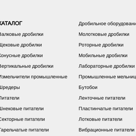
КАТАЛОГ
Дробильное оборудован
Валковые дробилки
Молотковые дробилки
Щековые дробилки
Роторные дробилки
Конусные дробилки
Мобильные дробилки
Вертикальные дробилки
Лабораторные дробилки
Измельчители промышленные
Промышленные мельни
Шредеры
Бутобои
Питатели
Ленточные питатели
Шнековые питатели
Пластинчатые питатели
Секторные питатели
Лотковые питатели
Тарельчатые питатели
Вибрационные питатели