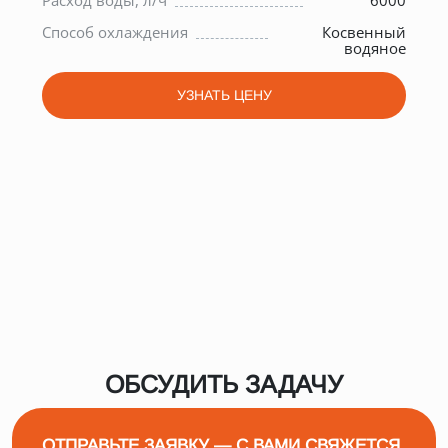
Расход воды, л/ч
6000
0
Способ охлаждения
Косвенный
е
водяное
УЗНАТЬ ЦЕНУ
ОБСУДИТЬ ЗАДАЧУ
ОТПРАВЬТЕ ЗАЯВКУ — С ВАМИ СВЯЖЕТСЯ