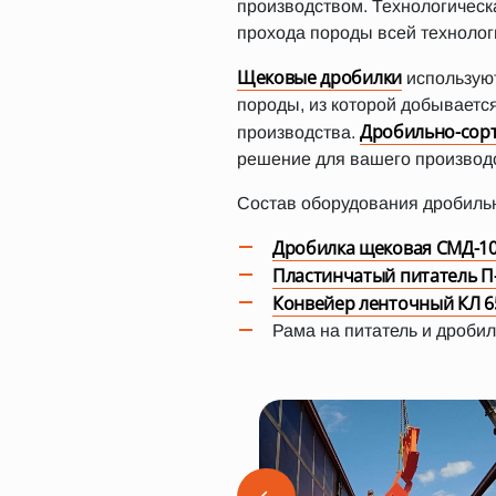
производством. Технологическа
прохода породы всей технолог
Щековые дробилки
используют
породы, из которой добывается
Дробильно-сор
производства.
решение для вашего производ
Состав оборудования дробильн
Дробилка щековая СМД-1
Пластинчатый питатель П
Конвейер ленточный КЛ 6
Рама на питатель и дробил