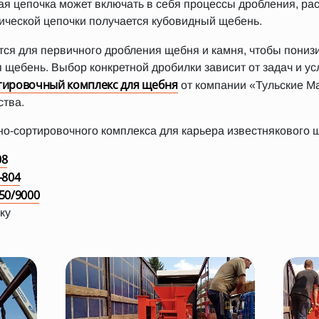
я цепочка может включать в себя процессы дробления, рас
ической цепочки получается кубовидный щебень.
ся для первичного дробления щебня и камня, чтобы пони
 щебень. Выбор конкретной дробилки зависит от задач и у
тировочный комплекс для щебня
от компании «Тульские М
ства.
о-сортировочного комплекса для карьера известнякового 
08
-804
50/9000
ку