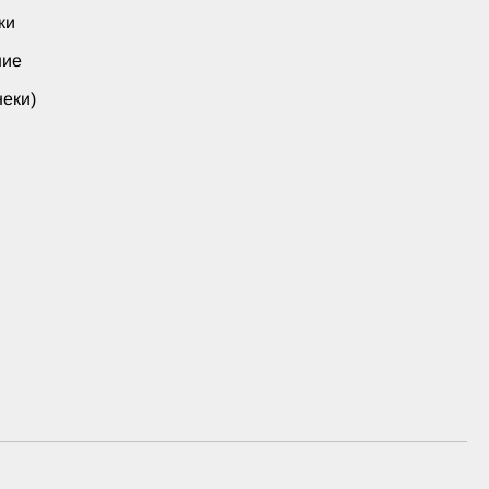
ки
ние
еки)