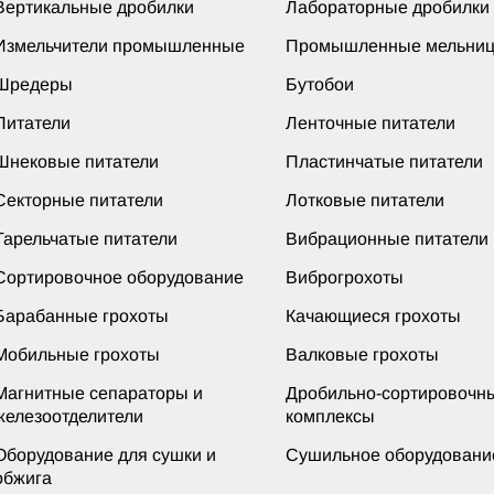
Вертикальные дробилки
Лабораторные дробилки
Измельчители промышленные
Промышленные мельни
Шредеры
Бутобои
Питатели
Ленточные питатели
Шнековые питатели
Пластинчатые питатели
Секторные питатели
Лотковые питатели
Тарельчатые питатели
Вибрационные питатели
Сортировочное оборудование
Виброгрохоты
Барабанные грохоты
Качающиеся грохоты
Мобильные грохоты
Валковые грохоты
Магнитные сепараторы и
Дробильно-сортировочн
железоотделители
комплексы
Оборудование для сушки и
Сушильное оборудовани
обжига