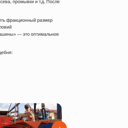
сева, промывки и т.д. После
зить фракционный размер
словий
ашины» — это оптимальное
щебня: