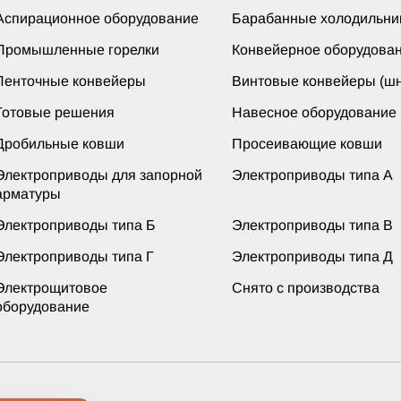
Аспирационное оборудование
Барабанные холодильни
Промышленные горелки
Конвейерное оборудова
Ленточные конвейеры
Винтовые конвейеры (шн
Готовые решения
Навесное оборудование
Дробильные ковши
Просеивающие ковши
Электроприводы для запорной
Электроприводы типа А
арматуры
Электроприводы типа Б
Электроприводы типа В
Электроприводы типа Г
Электроприводы типа Д
Электрощитовое
Снято с производства
оборудование