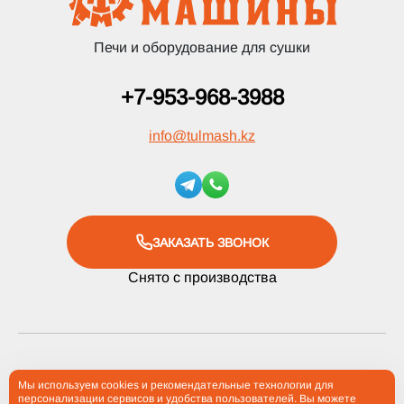
Печи и оборудование для сушки
+7-953-968-3988
info
@
tulmash.kz
ЗАКАЗАТЬ ЗВОНОК
Снято с производства
2012-2026 Компания «Тульские Машины» ® Все права
Мы используем cookies и рекомендательные технологии для
персонализации сервисов и удобства пользователей. Вы можете