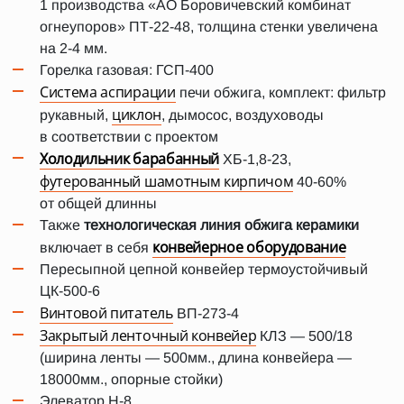
1 производства «АО Боровичевский комбинат
огнеупоров» ПТ-22-48, толщина стенки увеличена
на 2-4 мм.
Горелка газовая: ГСП-400
Система аспирации
печи обжига, комплект: фильтр
циклон
рукавный,
, дымосос, воздуховоды
в соответствии с проектом
Холодильник барабанный
ХБ-1,8-23,
футерованный шамотным кирпичом
40-60%
от общей длинны
Также
технологическая линия обжига керамики
конвейерное оборудование
включает в себя
Пересыпной цепной конвейер термоустойчивый
ЦК-500-6
Винтовой питатель
ВП-273-4
Закрытый ленточный конвейер
КЛЗ — 500/18
(ширина ленты — 500мм., длина конвейера —
18000мм., опорные стойки)
Элеватор H-8