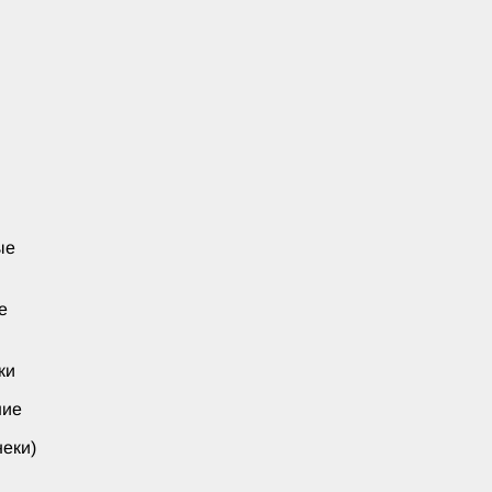
ые
е
ки
ние
еки)