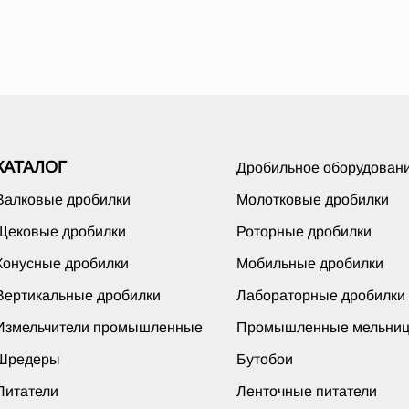
КАТАЛОГ
Дробильное оборудован
Валковые дробилки
Молотковые дробилки
Щековые дробилки
Роторные дробилки
Конусные дробилки
Мобильные дробилки
Вертикальные дробилки
Лабораторные дробилки
Измельчители промышленные
Промышленные мельни
Шредеры
Бутобои
Питатели
Ленточные питатели