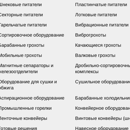
Шнековые питатели
Пластинчатые питатели
Секторные питатели
Лотковые питатели
Тарельчатые питатели
Вибрационные питатели
Сортировочное оборудование
Виброгрохоты
Барабанные грохоты
Качающиеся грохоты
Мобильные грохоты
Валковые грохоты
Магнитные сепараторы и
Дробильно-сортировочн
железоотделители
комплексы
Оборудование для сушки и
Сушильное оборудовани
обжига
Аспирационное оборудование
Барабанные холодильни
Промышленные горелки
Конвейерное оборудова
Ленточные конвейеры
Винтовые конвейеры (шн
Готовые решения
Навесное оборудование