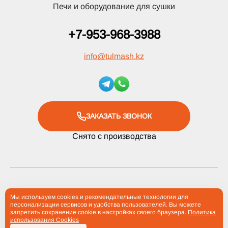
Печи и оборудование для сушки
+7-953-968-3988
info
@
tulmash.kz
ЗАКАЗАТЬ ЗВОНОК
Снято с производства
2012-2026 Компания «Тульские Машины» ® Все права
Мы используем cookies и рекомендательные технологии для
персонализации сервисов и удобства пользователей. Вы можете
защищены
запретить сохранение cookie в настройках своего браузера.
Политика
использования Cookies