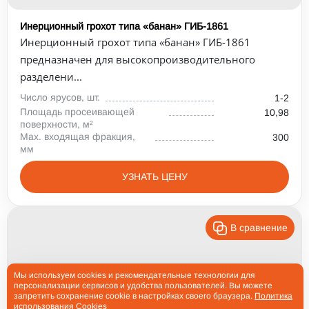
Инерционный грохот типа «банан» ГИБ-1861
Инерционный грохот типа «банан» ГИБ-1861
предназначен для высокопроизводительного
разделени...
Число ярусов, шт.
1-2
Площадь просеивающей
10,98
поверхности, м²
Max. входящая фракция,
300
мм
УЗНАТЬ ЦЕНУ
В сравнение
Мы используем cookies и рекомендательные технологии для
персонализации сервисов и удобства пользователей. Вы можете
запретить сохранение cookie в настройках своего браузера.
Политика
использования Cookies