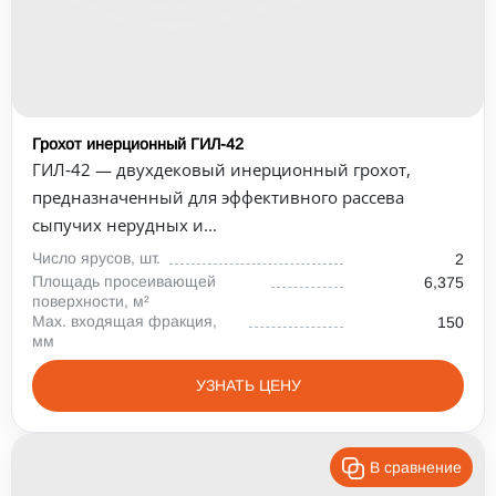
Max. входящая фракция, мм
80
100
150
200
250
300
450
Грохот инерционный ГИЛ-42
ГИЛ‑42 — двухдековый инерционный грохот,
предназначенный для эффективного рассева
сыпучих нерудных и...
Число ярусов, шт.
2
Площадь просеивающей
6,375
поверхности, м²
Max. входящая фракция,
150
мм
УЗНАТЬ ЦЕНУ
В сравнение