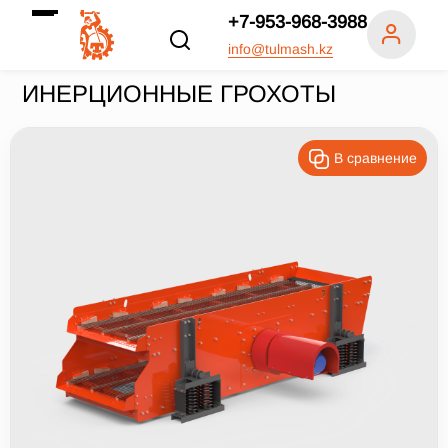
+7-953-968-3988
info@tulmash.kz
ИНЕРЦИОННЫЕ ГРОХОТЫ
В сравнение
Цена продажи
Число ярусов, шт.
1-2
1-3
1
2
3
4
Производительность, т/ч
Все