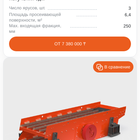
Число ярусов, шт.
3
Площадь просеивающей
6,4
поверхности, м²
Max. входящая фракция,
250
мм
ОТ 7 380 000 ₸
В сравнение